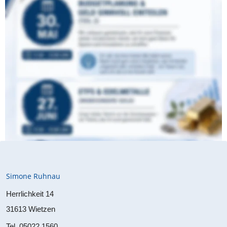
Vermögensaufbau und Geldanlage suchen.
Moderierter Austausch
 auf Augenhöhe, kleiner 
Vortrag.
Weitere Themen und Termine entwickeln wir 
gemeinsam.
Begrenzte Plätze  – verbindliche Anmeldung per Mail 
oder WhatsApp. Freundin gern mitbringen.
WhatsApp: 0171 / 8676899
Mail: 
info@simone-ruhnau.online
Simone Ruhnau
Herrlichkeit 14
31613 Wietzen
Tel. 05022 1560